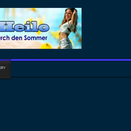
ORY
ielle Musikvideos