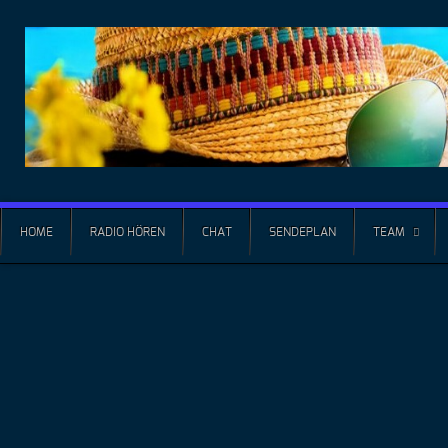
HOME
RADIO HÖREN
CHAT
SENDEPLAN
TEAM
GERNE KÖNNT IHR RADIO SCHLAGERHEILO AUF EURER WEBSEITE 
NUTZEN. FÜGT DAZU EINFACH DEN JEWEILIGEN QUELLTEXT AUF 
AUF WUNSCH KÖNNEN WIR AUCH PASSENDE BANNER ANFERTIGEN
466x60