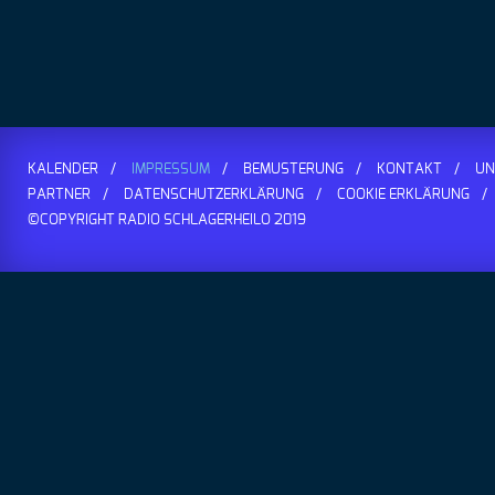
uns auf diese hinzuweisen. Wir werden rechtswidrige Inhalte und 
Erstellt mit kostenlosem Datenschutz-Generator.de von Dr. Thom
KALENDER
IMPRESSUM
BEMUSTERUNG
KONTAKT
UN
PARTNER
DATENSCHUTZERKLÄRUNG
COOKIE ERKLÄRUNG
©COPYRIGHT RADIO SCHLAGERHEILO 2019