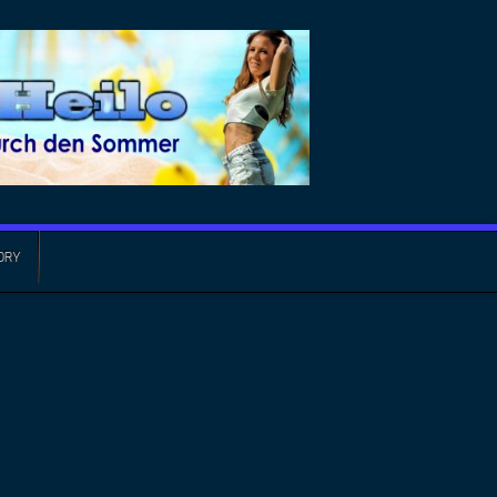
ORY
ielle Musikvideos