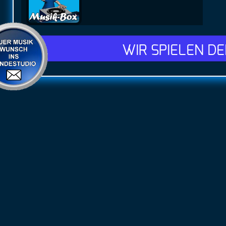
WIR SPIELEN D
Hotel 
Als kleiner Fam
Ihren Uralub so
behagliche "Pri
der Nordeifel 
persönlichen B