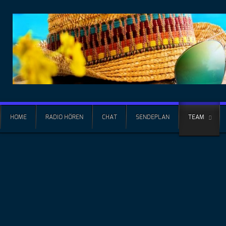
HOME
RADIO HÖREN
CHAT
SENDEPLAN
TEAM
Hotel 
Als kleiner Fam
Ihren Uralub so
behagliche "Pri